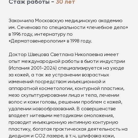
Стаж работы -
30 лет
Закончила Московскую медицинскую академию
им. Сеченова по специальности «лечебное дело»
в 1996 году, интернатуру по
«Дерматовенерологии» в 1998 году.
Доктор Швецова Светлана Николаевна имеет
опыт международной работы в бьюти индустрии
(Испания 2001-2024) специализируется на уходе
за кожей, а так же устранении возрастных
изменений посредством инъекционной и
аппаратной косметологии, контурной пластики,
мезо скульптурировании лица и тела, лечении
волос и кожи головы, решении проблем с кожей,
удалении новообразований. В совершенстве
владеет нитевыми методиками омоложения,
проводит инъекционную интимную контурную
пластику, богатая практическая деятельность на
диодном и СО2 лазере, в т.ч, шлифовка кожи,