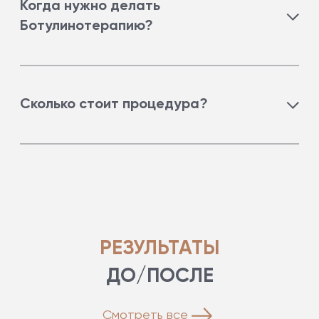
процедура введения препаратов на основе
Когда нужно делать
ботулотоксина (диспорт, ботокс и др.) для борьбы
Ботулинотерапию?
с мимическими морщинами.
Процедуру проводят для борьбы с мимическими,
кисетными морщинами, для расслабления и
Сколько стоит процедура?
блокировки мышц и др. показаниях.
Стоимость препарата Диспорт 150 руб. за ед.
Количество ед. зависит от зоны и определяется
индивидуально на консультации со специалистом.
РЕЗУЛЬТАТЫ
ДО/ПОСЛЕ
Смотреть все