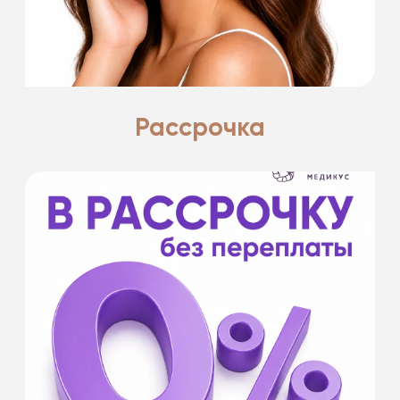
Подробнее
Рассрочка
- на срок от 6 до 12 месяцев
- без первоначального взноса
- оформление в клинике и удаленно
- от 20 000 ₽
- для оформления необходим паспорт РФ
Банки партнеры: Банк Хоум Кредит, Кредит
Европа банк, МТС Банк, Тинькофф Банк,
Совкомбанк.