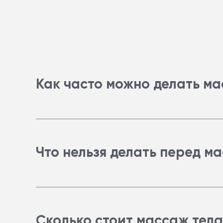
Как часто можно делать ма
Все виды массажа проводятся несколь
Количество сеансов и длительность пе
Что нельзя делать перед м
Перед массажем не рекомендуется заго
Сколько стоит массаж тела