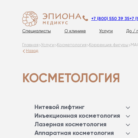
+7 (800) 550 39 35
+7 (
Специалисты
О клинике
Услуги
До / 
Главная
Услуги
Косметология
Коррекция фигуры
МА
Назад
КОСМЕТОЛОГИЯ
Нитевой лифтинг
АПТОС
Инъекционная косметология
ХЕППИЛИФТ
БОТУЛИНОТЕРАПИЯ
Лазерная косметология
СОФТЛИФТ
КОНТУРНАЯ ПЛАСТИКА
ЛАЗЕРНОЕ ОТБЕЛИВАНИЕ
Аппаратная косметология
МЕЗОНИТИ
ПЛАЗМОТЕРАПИЯ