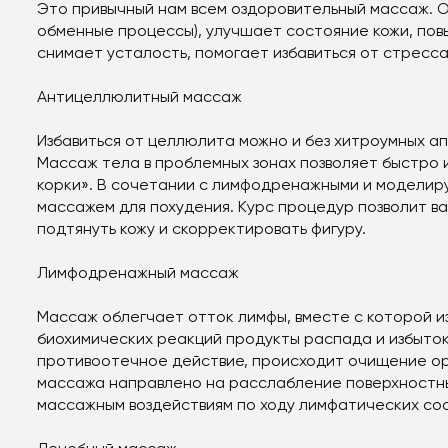
Это привычный нам всем оздоровительный массаж. О
обменные процессы), улучшает состояние кожи, по
снимает усталость, помогает избавиться от стресса
Антицеллюлитный массаж
Избавиться от целлюлита можно и без хитроумных а
Массаж тела в проблемных зонах позволяет быстро
корки». В сочетании с лимфодренажными и моделир
массажем для похудения. Курс процедур позволит ва
подтянуть кожу и скорректировать фигуру.
Лимфодренажный массаж
Массаж облегчает отток лимфы, вместе с которой и
биохимических реакций продукты распада и избыто
противоотечное действие, происходит очищение ор
массажа направлено на расслабление поверхностных
массажным воздействиям по ходу лимфатических сос