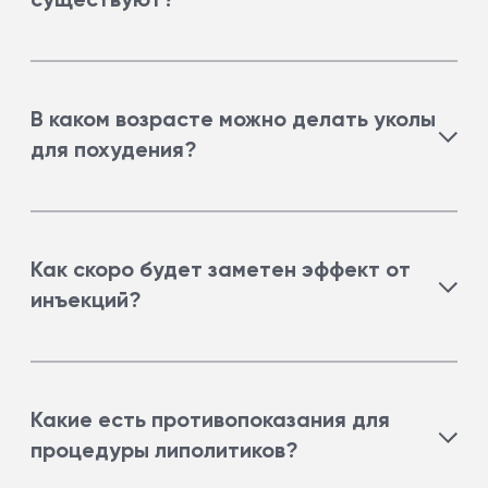
существуют?
Инъекции липолитиков.
В каком возрасте можно делать уколы
для похудения?
Старше 18 лет.
Как скоро будет заметен эффект от
инъекций?
Эффект может быть заметен через 2 недели
после начала инъекций.
Какие есть противопоказания для
процедуры липолитиков?