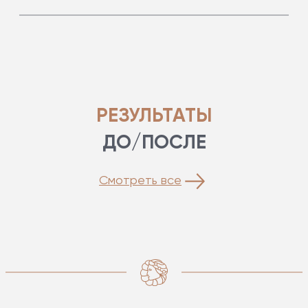
Индивидуальная непереносимость компонентов в
составе препарата, обострение хронических
заболеваний, повреждения кожи в местах
планируемых инъекций, аутоиммунные
заболевания, онкологические заболевания,
эпилепсия, беременность и кормление грудью.
РЕЗУЛЬТАТЫ
ДО/ПОСЛЕ
Смотреть все