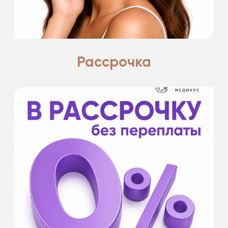
Подробнее
Рассрочка
- на срок от 6 до 12 месяцев
- без первоначального взноса
- оформление в клинике и удаленно
- от 20 000 ₽
- для оформления необходим паспорт РФ
Банки партнеры: Банк Хоум Кредит, Кредит
Европа банк, МТС Банк, Тинькофф Банк,
Совкомбанк.