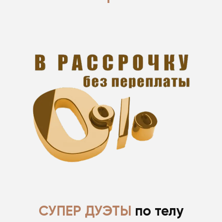
- на срок от 6 до 12 месяцев
- без первоначального взноса
- оформление в клинике и удаленно
- от 20 000 ₽
- для оформления необходим паспорт РФ
Банки партнеры: Банк Хоум Кредит, Кредит
Европа банк, МТС Банк, Тинькофф Банк,
Совкомбанк.
Подробнее
СУПЕР ДУЭТЫ
по телу