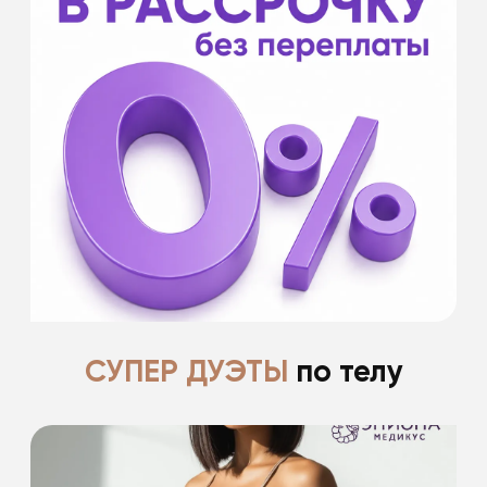
- на срок от 6 до 12 месяцев
- без первоначального взноса
- оформление в клинике и удаленно
- от 20 000 ₽
- для оформления необходим паспорт РФ
Банки партнеры: Банк Хоум Кредит, Кредит
Европа банк, МТС Банк, Тинькофф Банк,
Совкомбанк.
Подробнее
СУПЕР ДУЭТЫ
по телу