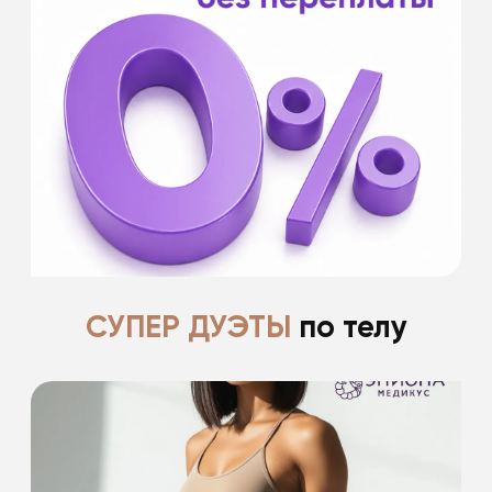
- без первоначального взноса
- оформление в клинике и удаленно
- от 20 000 ₽
- для оформления необходим паспорт РФ
Банки партнеры: Банк Хоум Кредит, Кредит
Европа банк, МТС Банк, Тинькофф Банк,
Совкомбанк.
Подробнее
СУПЕР ДУЭТЫ
по телу
-15% на проведение 2 процедур
из списка