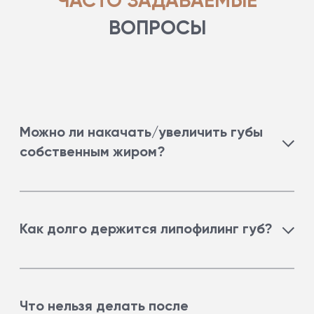
ЧАСТО ЗАДАВАЕМЫЕ
ВОПРОСЫ
Можно ли накачать/увеличить губы
собственным жиром?
Да, можно увеличить губы при помощи
собственного жира.
Как долго держится липофилинг губ?
Эффект сохраняется на протяжении 4-5 месяцев.
В дальнейшем порядка 40% введенного жира
Что нельзя делать после