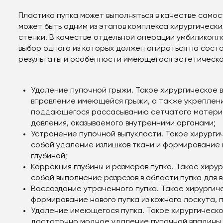
Пластика пупка может выполняться в качестве само
может быть одним из этапов комплекса хирургическ
стенки. В качестве отдельной операции умбиликопла
выбор одного из которых должен опираться на сос
результаты и особенности имеющегося эстетическо
Удаление пупочной грыжи. Такое хирургическое
вправление имеющейся грыжи, а также укреплен
поддающегося рассасыванию сетчатого материа
давления, оказываемого внутренними органами;
Устранение пупочной выпуклости. Такое хирург
собой удаление излишков ткани и формирование 
глубиной;
Коррекция глубины и размеров пупка. Такое хир
собой выполнение разрезов в области пупка для 
Воссоздание утраченного пупка. Такое хирурги
формирование нового пупка из кожного лоскута, 
Удаление имеющегося пупка. Такое хирургическ
достаточно модное удаление пупочной впадины 