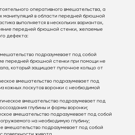
стоятельного оперативного вмешательства, а
их манипуляций в области передней брюшной
стика выполняется в нескольких вариантах,
тояние передней брюшной стенки, желаемые
го дефекта:
 вмешательство подразумевает под собой
ие передней брюшной стенки при помощи не
ла, который защищает пупочное кольцо от
ическое вмешательство подразумевает под
из кожных лоскутов воронки с необходимой
ургическое вмешательство подразумевает под
воссоздания глубины и формы воронки;
ческое вмешательство подразумевает под собой
погружаемого на необходимую глубину;
ое вмешательство подразумевает под собой
с поверхности живота.