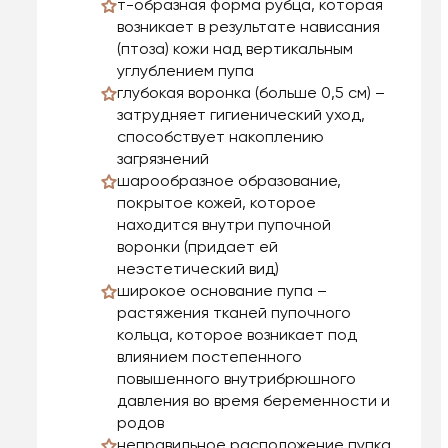
т-образная форма рубца, которая
возникает в результате нависания
(птоза) кожи над вертикальным
углублением пупа
глубокая воронка (больше 0,5 см) –
затрудняет гигиенический уход,
способствует накоплению
загрязнений
шарообразное образование,
покрытое кожей, которое
находится внутри пупочной
воронки (придает ей
неэстетический вид)
широкое основание пупа –
растяжения тканей пупочного
кольца, которое возникает под
влиянием постепенного
повышенного внутрибрюшного
давления во время беременности и
родов
неправильное расположение пупка