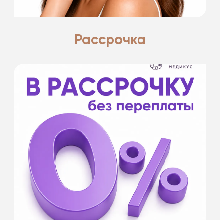
Рассрочка
- на срок от 6 до 12 месяцев
- без первоначального взноса
- оформление в клинике и удаленно
- от 20 000 ₽
- для оформления необходим паспорт РФ
Банки партнеры: Банк Хоум Кредит, Кредит
Европа банк, МТС Банк, Тинькофф Банк,
Совкомбанк.
Подробнее