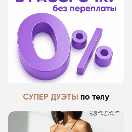
- на срок от 6 до 12 месяцев
- без первоначального взноса
- оформление в клинике и удаленно
- от 20 000 ₽
- для оформления необходим паспорт РФ
Банки партнеры: Банк Хоум Кредит, Кредит
Европа банк, МТС Банк, Тинькофф Банк,
Совкомбанк.
Подробнее
СУПЕР ДУЭТЫ
по телу