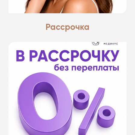
Подробнее
Рассрочка
- на срок от 6 до 12 месяцев
- без первоначального взноса
- оформление в клинике и удаленно
- от 20 000 ₽
- для оформления необходим паспорт РФ
Банки партнеры: Банк Хоум Кредит, Кредит
Европа банк, МТС Банк, Тинькофф Банк,
Совкомбанк.
Подробнее